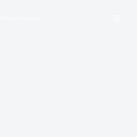
Zum
Inhalt
springen
Christoph Lehmann