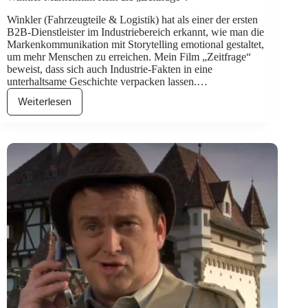
Winkler (Fahrzeugteile & Logistik) hat als einer der ersten
B2B-Dienstleister im Industriebereich erkannt, wie man die
Markenkommunikation mit Storytelling emotional gestaltet,
um mehr Menschen zu erreichen. Mein Film „Zeitfrage“
beweist, dass sich auch Industrie-Fakten in eine
unterhaltsame Geschichte verpacken lassen.…
Weiterlesen
Winkler
Markenfilm
stellt
die
„Zeitfrage“.