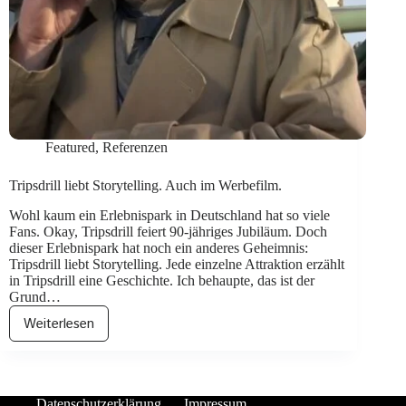
Featured
,
Referenzen
Tripsdrill liebt Storytelling. Auch im Werbefilm.
Wohl kaum ein Erlebnispark in Deutschland hat so viele
Fans. Okay, Tripsdrill feiert 90-jähriges Jubiläum. Doch
dieser Erlebnispark hat noch ein anderes Geheimnis:
Tripsdrill liebt Storytelling. Jede einzelne Attraktion erzählt
in Tripsdrill eine Geschichte. Ich behaupte, das ist der
Grund…
Weiterlesen
Tripsdrill
liebt
Storytelling.
Auch
Datenschutz­erklärung
Impressum