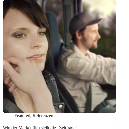
Mich
kriegst
du
nie
mehr
aus
dem
Bett.
Featured
,
Referenzen
Winkler Markenfilm stellt die „Zeitfrage“.