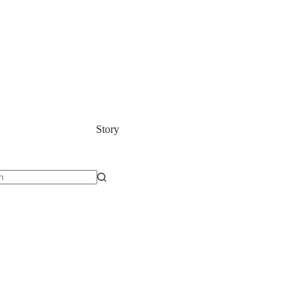
Wer ich bin
Wie ich unterst
Story
isse