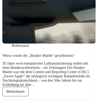
Referenzen
Wieso wurde der „Bunker Martin“ geschlossen?
50 Jahre west-europäischer Luftraumsicherung enden mit
einer Bundeswehrreform – ein Zeitzeugnis Der Bunker
Martin war mit dem Control and Reporting Center (CRC)
„Sweet Apple“ die strategisch wichtigste Radarleitstelle im
Nachkriegsdeutschland – von den 50er Jahren bis zur
Schließung im Jahr…
Weiterlesen
Wieso
wurde
der