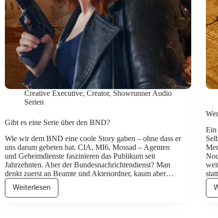
Creative Executive
,
Creator
,
Showrunner Audio
Serien
Wen
Gibt es eine Serie über den BND?
Ein
Wie wir dem BND eine coole Story gaben – ohne dass er
Sel
uns darum gebeten hat. CIA, MI6, Mossad – Agenten
Men
und Geheimdienste faszinieren das Publikum seit
Noc
Jahrzehnten. Aber der Bundesnachrichtendienst? Man
wei
denkt zuerst an Beamte und Aktenordner, kaum aber…
sta
Weiterlesen
W
Gibt
es
eine