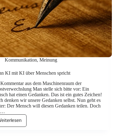
Kommunikation
,
Meinung
n KI mit KI über Menschen spricht
 Kommentar aus dem Maschinenraum der
bstverwechslung Man stelle sich bitte vor: Ein
sch hat einen Gedanken. Das ist ein gutes Zeichen!
h denken wir unsere Gedanken selbst. Nun geht es
ter: Der Mensch will diesen Gedanken teilen. Doch
tt…
eiterlesen
Wenn
KI
mit